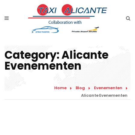
Home
Diensten
Tarieven luchthavenvervoer
Category:
Alicante
Prijsaanvraag
Evenementen
Faqs
Blog
Home
Blog
Evenementen
Alicante Evenementen
Links
Contact
Nederlands