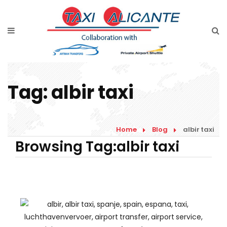
Home
Diensten
Tarieven luchthavenvervoer
Tag:
albir taxi
Prijsaanvraag
Faqs
Home
Blog
albir taxi
Blog
Browsing Tag:albir taxi
Links
Contact
Nederlands