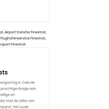
ats
bergachtig is. Cala de
et prachtige dorpje aan
ellige en
la’ met de stilte van
mpana’. Het oude