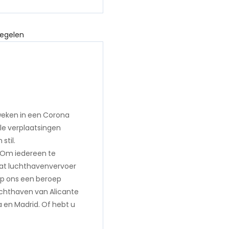
weken in een Corona
ële verplaatsingen
stil.
! Om iedereen te
aat luchthavenvervoer
 op ons een beroep
uchthaven van Alicante
 en Madrid. Of hebt u