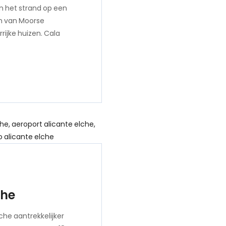
an het strand op een
en van Moorse
rijke huizen. Cala
che
che aantrekkelijker