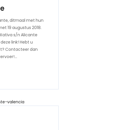
te
cante, ditmaal met hun
 met 19 augustus 2018.
 Xativa s/n Alicante
deze link! Hebt u
nt? Contacteer dan
vervoer!…