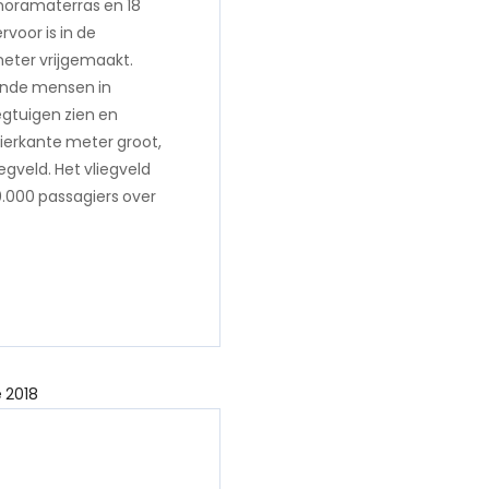
noramaterras en 18
voor is in de
meter vrijgemaakt.
nde mensen in
egtuigen zien en
 vierkante meter groot,
egveld. Het vliegveld
0.000 passagiers over