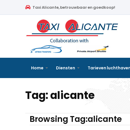
Home
Taxi Alicante, betrouwbaar en goedkoop!
Diensten
Tarieven luchthavenvervoer
Prijsaanvraag
Faqs
Home
Diensten
Tarieven luchthave
Blog
Tag:
alicante
Links
Contact
Browsing Tag:alicante
Nederlands