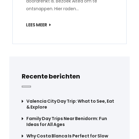
doordrenkt is. Bezoek Altea om te
ontsnappen. Hier raden…
LEES MEER
Recente berichten
Valencia City Day Trip: What to See, Eat
& Explore
Family Day Trips Near Benidorm: Fun
Ideas for All Ages
Why Costa Blanca Is Perfect for Slow