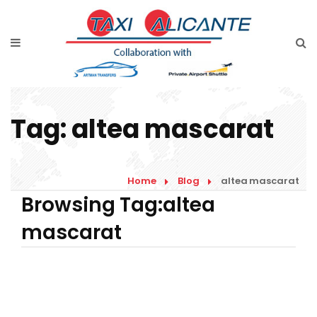
Home
Diensten
Tarieven luchthavenvervoer
Tag:
altea mascarat
Prijsaanvraag
Faqs
Home
Blog
altea mascarat
Blog
Browsing Tag:altea
mascarat
Links
Contact
Nederlands