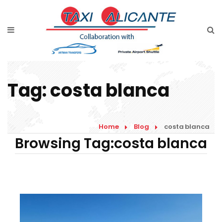
Home
Diensten
Tarieven luchthavenvervoer
Tag:
costa blanca
Prijsaanvraag
Faqs
Home
Blog
costa blanca
Blog
Browsing Tag:costa blanca
Links
Contact
Nederlands