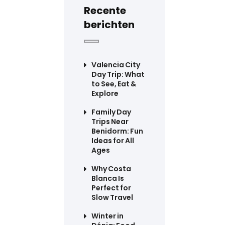
Recente
berichten
Valencia City
Day Trip: What
to See, Eat &
Explore
Family Day
Trips Near
Benidorm: Fun
Ideas for All
Ages
Why Costa
Blanca Is
Perfect for
Slow Travel
Winter in