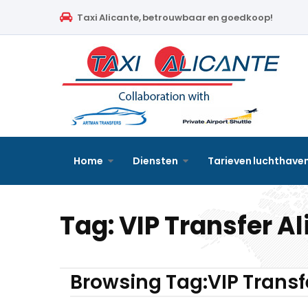
Home
Taxi Alicante, betrouwbaar en goedkoop!
Diensten
Tarieven luchthavenvervoer
Prijsaanvraag
Faqs
Home
Diensten
Tarieven luchthave
Blog
Tag:
VIP Transfer A
Links
Contact
Browsing Tag:VIP Transf
Nederlands