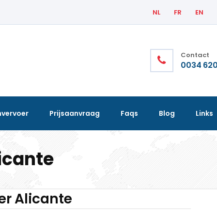
NL
FR
EN
Contact
0034 620
nvervoer
Prijsaanvraag
Faqs
Blog
Links
licante
er Alicante