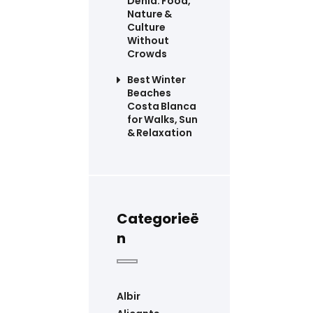
Dénia: Food,
Nature &
Culture
Without
Crowds
Best Winter
Beaches
Costa Blanca
for Walks, Sun
& Relaxation
Categorieë
n
Albir