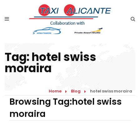
Home
Diensten
Tarieven luchthavenvervoer
Tag:
hotel swiss
Prijsaanvraag
moraira
Faqs
Blog
Home
Blog
hotel swiss moraira
Browsing Tag:hotel swiss
Links
moraira
Contact
Nederlands