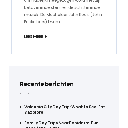
onmiddelijk meegezogen word met zijn
betoverende stem en de schitterende
muziek! De Mechelaar John Reels (John
Eeckeleers) kwam…
LEES MEER
Recente berichten
Valencia City Day Trip: What to See, Eat
& Explore
Family Day Trips Near Benidorm: Fun