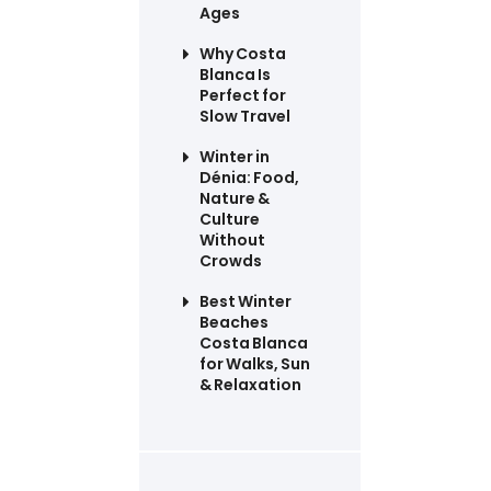
Ages
Why Costa
Blanca Is
Perfect for
Slow Travel
Winter in
Dénia: Food,
Nature &
Culture
Without
Crowds
Best Winter
Beaches
Costa Blanca
for Walks, Sun
& Relaxation