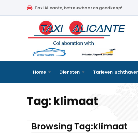
Home
Taxi Alicante, betrouwbaar en goedkoop!
Diensten
Tarieven luchthavenvervoer
Prijsaanvraag
Faqs
Home
Diensten
Tarieven luchthave
Blog
Tag:
klimaat
Links
Contact
Browsing Tag:klimaat
Nederlands