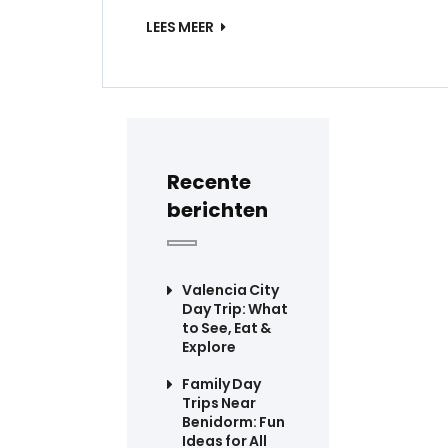
LEES MEER
Recente
berichten
Valencia City
Day Trip: What
to See, Eat &
Explore
Family Day
Trips Near
Benidorm: Fun
Ideas for All