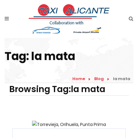
Home
Diensten
Tarieven luchthavenvervoer
Tag:
la mata
Prijsaanvraag
Faqs
Home
Blog
la mata
Blog
Browsing Tag:la mata
Links
Contact
Nederlands