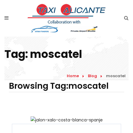
Home
Diensten
Tarieven luchthavenvervoer
Tag:
moscatel
Prijsaanvraag
Faqs
Home
Blog
moscatel
Blog
Browsing Tag:moscatel
Links
Contact
Nederlands