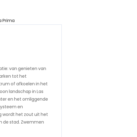
atie: van genieten van
rken tot het
trum of afkoelen in het
oon landschap in Las
water en het omliggende
osysteem en
 wordt het zout uit het
van de stad. Zwemmen