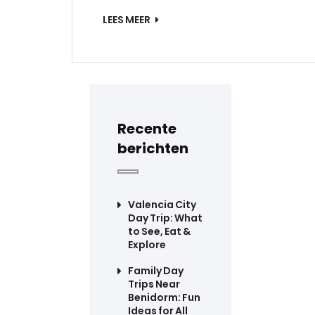
LEES MEER
Recente
berichten
Valencia City
Day Trip: What
to See, Eat &
Explore
Family Day
Trips Near
Benidorm: Fun
Ideas for All