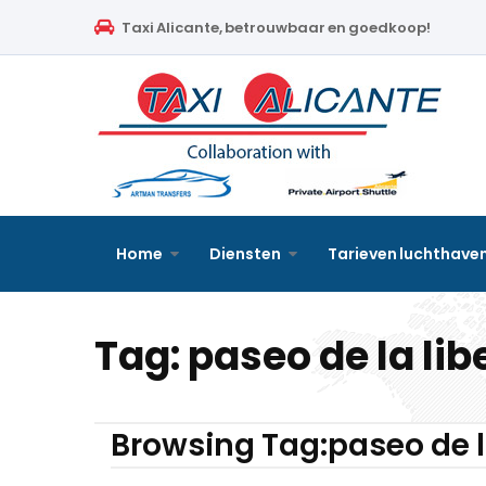
Home
Taxi Alicante, betrouwbaar en goedkoop!
Diensten
Tarieven luchthavenvervoer
Prijsaanvraag
Faqs
Home
Diensten
Tarieven luchthave
Blog
Tag:
paseo de la lib
Links
Contact
Browsing Tag:paseo de l
Nederlands