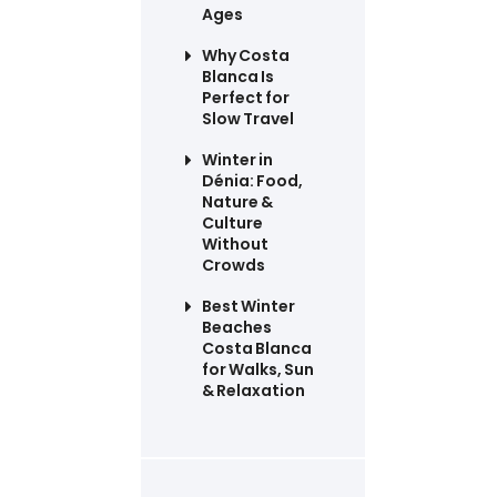
Ages
Why Costa
Blanca Is
Perfect for
Slow Travel
Winter in
Dénia: Food,
Nature &
Culture
Without
Crowds
Best Winter
Beaches
Costa Blanca
for Walks, Sun
& Relaxation