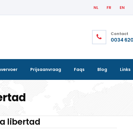
NL
FR
EN
Contact
0034 620
nvervoer
Prijsaanvraag
Faqs
Blog
Links
ertad
a libertad