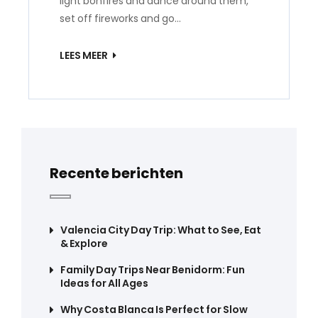
light bonfires and dance around them,
set off fireworks and go…
LEES MEER
Recente berichten
Valencia City Day Trip: What to See, Eat
& Explore
Family Day Trips Near Benidorm: Fun
Ideas for All Ages
Why Costa Blanca Is Perfect for Slow