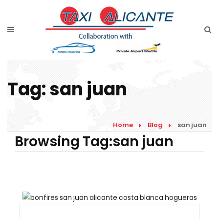
Home
Diensten
Tarieven luchthavenvervoer
Tag:
san juan
Prijsaanvraag
Faqs
Home
Blog
san juan
Blog
Browsing Tag:san juan
Links
Contact
Nederlands