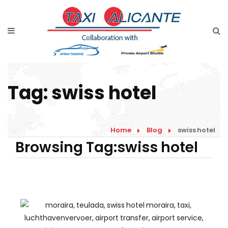
Home
Diensten
Tarieven luchthavenvervoer
Tag:
swiss hotel
Prijsaanvraag
Faqs
Home
Blog
swiss hotel
Blog
Browsing Tag:swiss hotel
Links
Contact
Nederlands