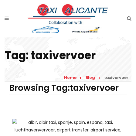
Home
Diensten
Tarieven luchthavenvervoer
Tag:
taxivervoer
Prijsaanvraag
Faqs
Home
Blog
taxivervoer
Blog
Browsing Tag:taxivervoer
Links
Contact
Nederlands