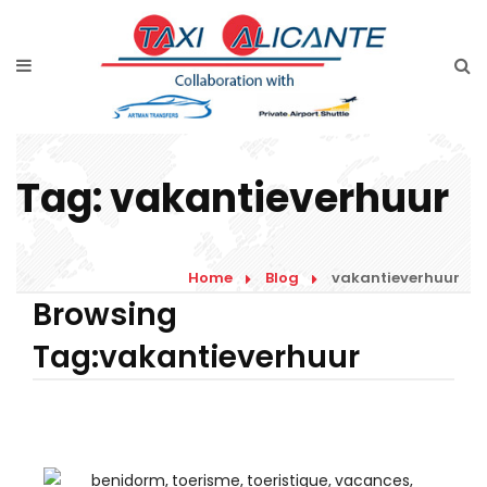
Home
Diensten
Tarieven luchthavenvervoer
Tag:
vakantieverhuur
Prijsaanvraag
Faqs
Home
Blog
vakantieverhuur
Blog
Browsing
Tag:vakantieverhuur
Links
Contact
Nederlands