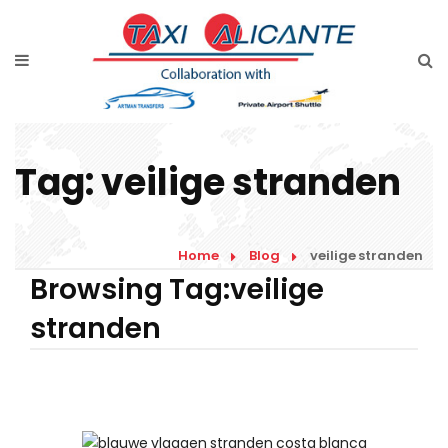
Home
Diensten
Tarieven luchthavenvervoer
Tag:
veilige stranden
Prijsaanvraag
Faqs
Home
Blog
veilige stranden
Blog
Browsing Tag:veilige
stranden
Links
Contact
Nederlands