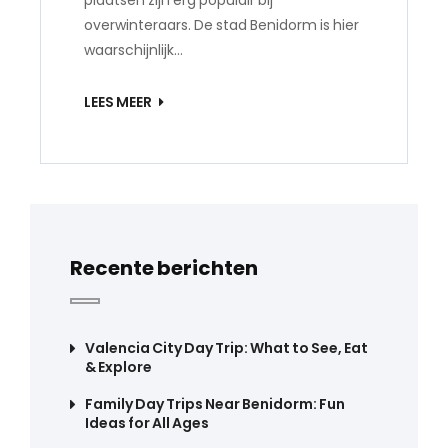
plaatsen zijn erg populair bij
overwinteraars. De stad Benidorm is hier
waarschijnlijk…
LEES MEER
Recente berichten
Valencia City Day Trip: What to See, Eat
& Explore
Family Day Trips Near Benidorm: Fun
Ideas for All Ages