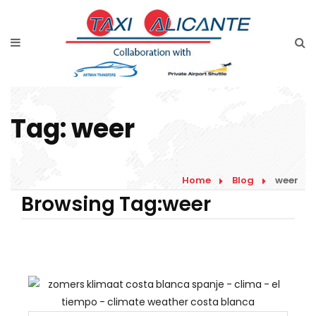
Home
Diensten
Tarieven luchthavenvervoer
Tag:
weer
Prijsaanvraag
Faqs
Home
Blog
weer
Blog
Browsing Tag:weer
Links
Contact
Nederlands