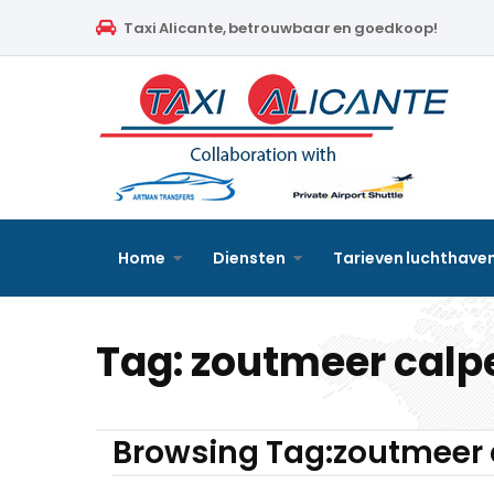
Home
Taxi Alicante, betrouwbaar en goedkoop!
Diensten
Tarieven luchthavenvervoer
Prijsaanvraag
Faqs
Home
Diensten
Tarieven luchthave
Blog
Tag:
zoutmeer calp
Links
Contact
Browsing Tag:zoutmeer 
Nederlands