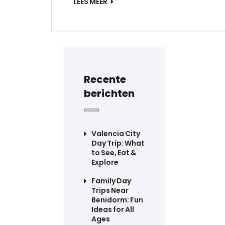
LEES MEER
Recente
berichten
Valencia City
Day Trip: What
to See, Eat &
Explore
Family Day
Trips Near
Benidorm: Fun
Ideas for All
Ages