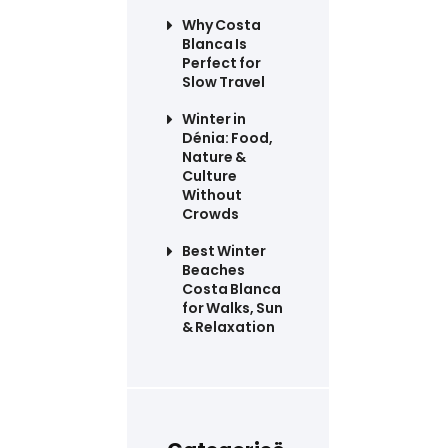
Why Costa
Blanca Is
Perfect for
Slow Travel
Winter in
Dénia: Food,
Nature &
Culture
Without
Crowds
Best Winter
Beaches
Costa Blanca
for Walks, Sun
& Relaxation