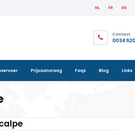
NL
FR
EN
Contact
0034 620
nvervoer
Prijsaanvraag
Faqs
Blog
Links
e
calpe