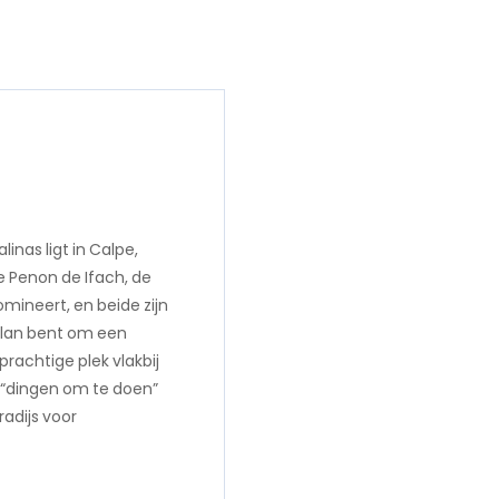
inas ligt in Calpe,
e Penon de Ifach, de
mineert, en beide zijn
lan bent om een ​​
prachtige plek vlakbij
n “dingen om te doen”
radijs voor