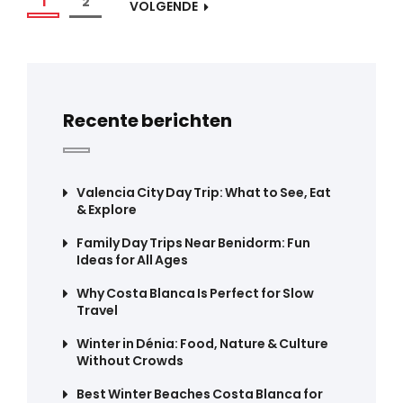
1
2
VOLGENDE
Recente berichten
Valencia City Day Trip: What to See, Eat
& Explore
Family Day Trips Near Benidorm: Fun
Ideas for All Ages
Why Costa Blanca Is Perfect for Slow
Travel
Winter in Dénia: Food, Nature & Culture
Without Crowds
Best Winter Beaches Costa Blanca for