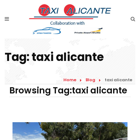
Home
Diensten
Tarieven luchthavenvervoer
Tag:
taxi alicante
Prijsaanvraag
Faqs
Home
Blog
taxi alicante
Blog
Browsing Tag:taxi alicante
Links
Contact
Nederlands