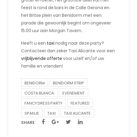
feest is rond de bars in de Calle Gerona en
het Britse plein van Benidorm met een
parade die gewoonlijk begint om ongeveer
15.00 uur aan Morgan Tavern.
Heeft u een
taxi
nodig naar deze party?
Contacteer dan zeker Taxi Alicante voor een
vrijblijvende offerte
voor uzelf en/of uw
familie en vrienden!
BENIDORM
BENIDORM STRIP
COSTA BLANCA
EVENEMENT
FANCY DRESS PARTY
FEATURED
SPANJE
TAXI
TAXI ALICANTE
SHARE