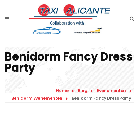
Home
Diensten
Tarieven luchthavenvervoer
Benidorm Fancy Dress
Prijsaanvraag
Party
Faqs
Blog
Home
Blog
Evenementen
Benidorm Evenementen
Benidorm Fancy Dress Party
Links
Contact
Nederlands